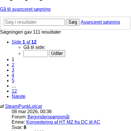
Gå til avanceret søgning
Søg
Avanceret søgning
Søgningen gav 111 resultater
Side
1
af
12
Gå til side:
1
2
3
4
5
…
12
Næste
af
SteamPunkLolcat
08 mar 2026, 00:36
Forum:
Begynderspørgsmål
Emne:
Konvertering af HT MZ fra DC til AC
Svar:
8