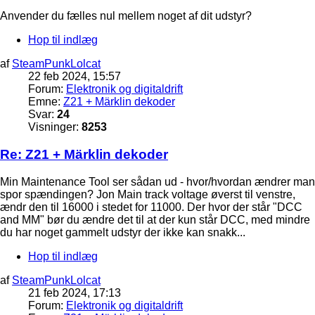
Anvender du fælles nul mellem noget af dit udstyr?
Hop til indlæg
af
SteamPunkLolcat
22 feb 2024, 15:57
Forum:
Elektronik og digitaldrift
Emne:
Z21 + Märklin dekoder
Svar:
24
Visninger:
8253
Re: Z21 + Märklin dekoder
Min Maintenance Tool ser sådan ud - hvor/hvordan ændrer man
spor spændingen? Jon Main track voltage øverst til venstre,
ændr den til 16000 i stedet for 11000. Der hvor der står "DCC
and MM" bør du ændre det til at der kun står DCC, med mindre
du har noget gammelt udstyr der ikke kan snakk...
Hop til indlæg
af
SteamPunkLolcat
21 feb 2024, 17:13
Forum:
Elektronik og digitaldrift