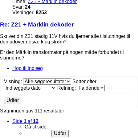
Emne:
Z21 + Märklin dekoder
Svar:
24
Visninger:
8253
Re: Z21 + Märklin dekoder
Skriver din Z21 stadig 11V hvis du fjerner alle tilslutninger til
den udover netværk og strøm?
Er den Märklin transformator på nogen måde forbundet til
skinnerne?
Hop til indlæg
Visning:
Sorter efter:
Retning:
Søgningen gav 111 resultater
Side
1
af
12
Gå til side: