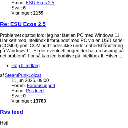
Emne:
ESU Ecos 2.5
Svar:
6
Visninger:
2159
Re: ESU Ecos 2.5
Problemet opstod fordi jeg har fået en PC med Windows 11.
Har kørt med Intellibox II forbundet med PC via en USB seriel
(COM03) port. COM port findes ikke under enhedshåndtering
på Windows 11. Er der eventuelt nogen der har en løsning på
det problem? For så kan jeg borblive på Intellibox II. Hilsen...
Hop til indlæg
af
SteamPunkLolcat
11 jun 2025, 09:00
Forum:
Forumsupport
Emne:
Rss feed
Svar:
0
Visninger:
13783
Rss feed
Hej!