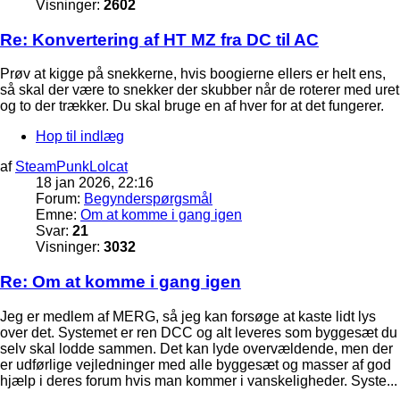
Visninger:
2602
Re: Konvertering af HT MZ fra DC til AC
Prøv at kigge på snekkerne, hvis boogierne ellers er helt ens,
så skal der være to snekker der skubber når de roterer med uret
og to der trækker. Du skal bruge en af hver for at det fungerer.
Hop til indlæg
af
SteamPunkLolcat
18 jan 2026, 22:16
Forum:
Begynderspørgsmål
Emne:
Om at komme i gang igen
Svar:
21
Visninger:
3032
Re: Om at komme i gang igen
Jeg er medlem af MERG, så jeg kan forsøge at kaste lidt lys
over det. Systemet er ren DCC og alt leveres som byggesæt du
selv skal lodde sammen. Det kan lyde overvældende, men der
er udførlige vejledninger med alle byggesæt og masser af god
hjælp i deres forum hvis man kommer i vanskeligheder. Syste...