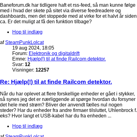
Baneforum.dk har tidligere haft et rss-feed, så man kunne følge
med i hvad der skete på sitet via diverse feedreadere og
dashboards, men det stoppede med at virke for et halvt år siden
ca. Er det muligt at få den funktion tilbage?
Hop til indlæg
af
SteamPunkLolcat
19 aug 2024, 18:05
Forum:
Elektronik og digitaldrift
Emne:
Hjælp(!) til at finde Railcom detektor.
Svar:
12
Visninger:
12257
Re: Hjælp(!) til at finde Railcom detektor.
Når du har oplevet at flere forskellige enheder er gået i stykker,
så synes jeg det er nærliggende at spørge hvordan du forsyner
det hele med strøm? Bliver der anvendt fælles nul nogen
steder? Har du enheder fra andre firmaer tilsluttet, Uhlenbrock f.
eks? Hvor langt et USB-kabel har du fra enheden ...
Hop til indlæg
af
SteamPunkLolcat