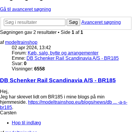
Gå til avanceret søgning
Søg
Avanceret søgning
Søgningen gav 2 resultater • Side
1
af
1
af
modeltrainshop
02 apr 2024, 13:42
Forum:
Køb, salg, bytte og arrangementer
Emne:
DB Schenker Rail Scandinavia A/S - BR185
Svar:
0
Visninger:
6558
DB Schenker Rail Scandinavia A/S - BR185
Hej,
Jeg har skrevet lidt om BR185 i mine blogs på min
hjemmeside.
https://modeltrainshop.eu/blogs/news/db ... -a-s-
br185
.
Carsten
Hop til indlæg