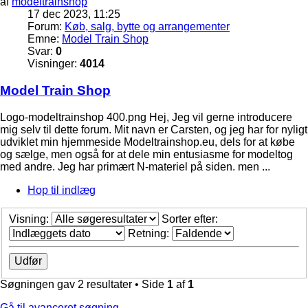
af
modeltrainshop
17 dec 2023, 11:25
Forum:
Køb, salg, bytte og arrangementer
Emne:
Model Train Shop
Svar:
0
Visninger:
4014
Model Train Shop
Logo-modeltrainshop 400.png Hej, Jeg vil gerne introducere
mig selv til dette forum. Mit navn er Carsten, og jeg har for nyligt
udviklet min hjemmeside Modeltrainshop.eu, dels for at købe
og sælge, men også for at dele min entusiasme for modeltog
med andre. Jeg har primært N-materiel på siden. men ...
Hop til indlæg
Visning:
Sorter efter:
Retning:
Søgningen gav 2 resultater • Side
1
af
1
Gå til avanceret søgning