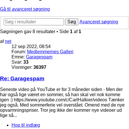
Gå til avanceret søgning
Søg
Avanceret søgning
Søgningen gav 8 resultater • Side
1
af
1
af
net
12 sep 2022, 08:54
Forum:
Medlemmernes Galleri
Emne:
Garagespam
Svar:
33
Visninger:
36397
Re: Garagespam
Seneste video på YouTube er for 3 måneder siden - Men der
har også lige været en sommer, så han skal vel nok komme
igen :) https://www.youtube.com/c/CarlHalkier/videos Tænker
jeg også. Med sommerferie vel overstået. Omend med de nye
opvarmningspriser. Tror jeg ikke der kommer nye videoer ud
lige så...
Hop til indlæg