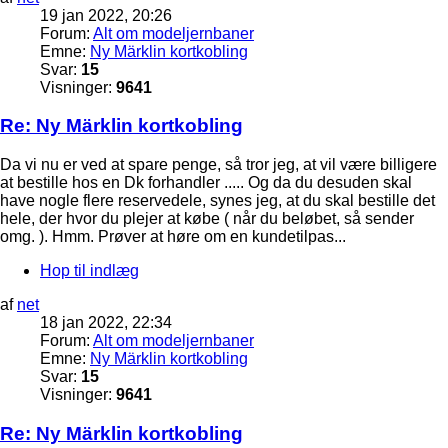
19 jan 2022, 20:26
Forum:
Alt om modeljernbaner
Emne:
Ny Märklin kortkobling
Svar:
15
Visninger:
9641
Re: Ny Märklin kortkobling
Da vi nu er ved at spare penge, så tror jeg, at vil være billigere
at bestille hos en Dk forhandler ..... Og da du desuden skal
have nogle flere reservedele, synes jeg, at du skal bestille det
hele, der hvor du plejer at købe ( når du beløbet, så sender
omg. ). Hmm. Prøver at høre om en kundetilpas...
Hop til indlæg
af
net
18 jan 2022, 22:34
Forum:
Alt om modeljernbaner
Emne:
Ny Märklin kortkobling
Svar:
15
Visninger:
9641
Re: Ny Märklin kortkobling