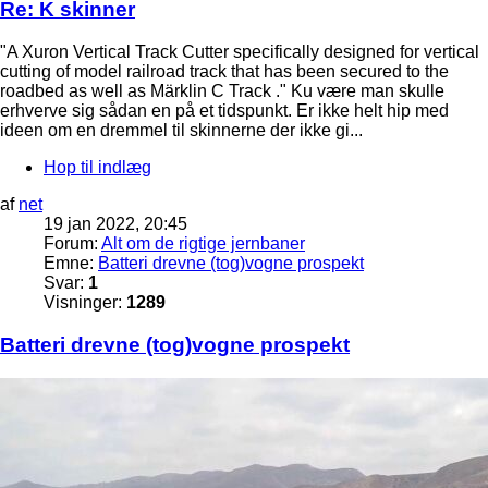
Re: K skinner
"A Xuron Vertical Track Cutter specifically designed for vertical
cutting of model railroad track that has been secured to the
roadbed as well as Märklin C Track ." Ku være man skulle
erhverve sig sådan en på et tidspunkt. Er ikke helt hip med
ideen om en dremmel til skinnerne der ikke gi...
Hop til indlæg
af
net
19 jan 2022, 20:45
Forum:
Alt om de rigtige jernbaner
Emne:
Batteri drevne (tog)vogne prospekt
Svar:
1
Visninger:
1289
Batteri drevne (tog)vogne prospekt