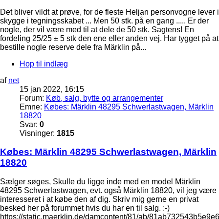
Det bliver vildt at prøve, for de fleste Heljan personvogne lever i
skygge i tegningsskabet ... Men 50 stk. på en gang ..... Er der
nogle, der vil være med til at dele de 50 stk. Sagtens! En
fordeling 25/25 ± 5 stk den ene eller anden vej. Har tygget på at
bestille nogle reserve dele fra Märklin på...
Hop til indlæg
af
net
15 jan 2022, 16:15
Forum:
Køb, salg, bytte og arrangementer
Emne:
Købes: Märklin 48295 Schwerlastwagen, Märklin
18820
Svar:
0
Visninger:
1815
Købes: Märklin 48295 Schwerlastwagen, Märklin
18820
Sælger søges, Skulle du ligge inde med en model Märklin
48295 Schwerlastwagen, evt. også Märklin 18820, vil jeg være
interesseret i at købe den af dig. Skriv mig gerne en privat
besked her på forummet hvis du har en til salg. :-)
https://static.maerklin.de/damcontent/81/ab/81ab732543b5e9e