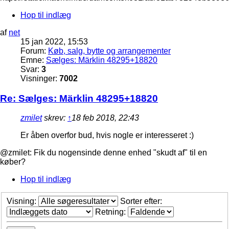
Hop til indlæg
af
net
15 jan 2022, 15:53
Forum:
Køb, salg, bytte og arrangementer
Emne:
Sælges: Märklin 48295+18820
Svar:
3
Visninger:
7002
Re: Sælges: Märklin 48295+18820
zmilet
skrev:
↑
18 feb 2018, 22:43
Er åben overfor bud, hvis nogle er interesseret :)
@zmilet: Fik du nogensinde denne enhed "skudt af" til en
køber?
Hop til indlæg
Visning:
Sorter efter:
Retning: