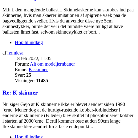
M.h.t. den manglende ballast... Skinnelaskerne kan skubbes ind paa
skinnerne, hvis man skaerer imitationen af spigrene vaek paa de
bagvedliggende sveller. Hvis du anvender disse nye 5cm
skinnestykker, burde det vel i det mindste vaere muligt at have
ballasten limet fast, selvom skinnestykket er bort...
Hop til indlæg
af
hxmiesa
18 feb 2022, 11:05
Forum:
Alt om modeljernbaner
Emne:
K skinner
Svar:
25
Visninger:
11485
Re: K skinner
Nu siger Gejo at K-skinnerne ikke er blevet aendret siden 1990
´erne. Mener dog at de hurtigt-rustende kobber-forbindelser i
enderne af skinnerne (B-leder) blev skiftet til phosphoriseret kobber
i starten af 2000´erne. Dertil kommer osse at den 90cm lange
flexskinne blev aendret fra 2 faste endepunkt...
Hop til indlæg