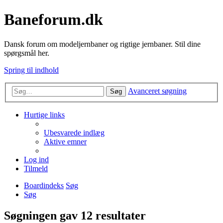
Baneforum.dk
Dansk forum om modeljernbaner og rigtige jernbaner. Stil dine
spørgsmål her.
Spring til indhold
Avanceret søgning
Søg
Hurtige links
Ubesvarede indlæg
Aktive emner
Log ind
Tilmeld
Boardindeks
Søg
Søg
Søgningen gav 12 resultater