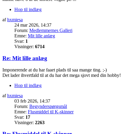
Hop til indlæg
af
hxmiesa
24 mar 2026, 14:37
Forum:
Medlemmernes Galleri
Emne:
Mit lille anlæg
Svar:
1
Visninger:
6714
Re: Mit lille anlæg
Imponerende at du har faaet plads til saa mange ting. ;-)
Det lader ihvertfald til at du har det mega sjovt med din hobby!
Hop til indlæg
af
hxmiesa
03 feb 2026, 14:37
Forum:
Begynderspørgsmål
Emne:
Flusmiddel til K-skinner
Svar:
17
Visninger:
2263
Re: Flusmiddel til K-skinner