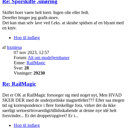
Re: Sporskifte ,smøring
Skiftet boer vaere helt toert. Ingen olie eller fedt.
Derefter bruger jeg grafit-stoev.
Det kan man selv lave ved f.eks. at skrabe spidsen af en blyant med
en kniv.
Hop til indlæg
af
hxmiesa
07 nov 2023, 12:57
Forum:
Alt om modeljernbaner
Emne:
RailMagic
Svar:
28
Visninger:
29230
Re: RailMagic
Det er OK at RailMagic forsoeger sig med noget nyt, Men HVAD
SKER DER med de underjordiske magnetfelter??? Efter saa megen
tid og korrespondence i flere forskellige fora, virker det da ikke
saerligt serioest/trovaerdigt/tillidsskabende at denne nye idé helt
forsvinder... Er det droppet/opgivet? Er i...
Hop til indlæg