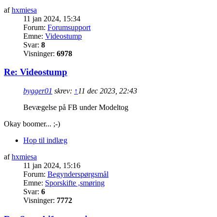
af
hxmiesa
11 jan 2024, 15:34
Forum:
Forumsupport
Emne:
Videostump
Svar:
8
Visninger:
6978
Re: Videostump
bygger01
skrev:
↑
11 dec 2023, 22:43
Bevægelse på FB under Modeltog
Okay boomer... ;-)
Hop til indlæg
af
hxmiesa
11 jan 2024, 15:16
Forum:
Begynderspørgsmål
Emne:
Sporskifte ,smøring
Svar:
6
Visninger:
7772