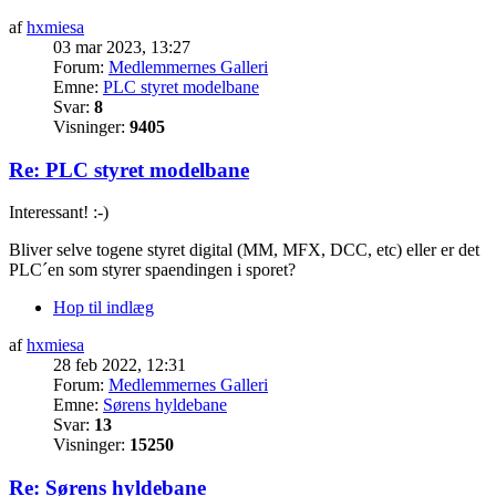
af
hxmiesa
03 mar 2023, 13:27
Forum:
Medlemmernes Galleri
Emne:
PLC styret modelbane
Svar:
8
Visninger:
9405
Re: PLC styret modelbane
Interessant! :-)
Bliver selve togene styret digital (MM, MFX, DCC, etc) eller er det
PLC´en som styrer spaendingen i sporet?
Hop til indlæg
af
hxmiesa
28 feb 2022, 12:31
Forum:
Medlemmernes Galleri
Emne:
Sørens hyldebane
Svar:
13
Visninger:
15250
Re: Sørens hyldebane