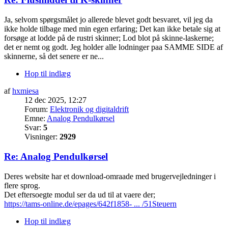
Ja, selvom spørgsmålet jo allerede blevet godt besvaret, vil jeg da
ikke holde tilbage med min egen erfaring; Det kan ikke betale sig at
forsøge at lodde på de rustri skinner; Lod blot på skinne-laskerne;
det er nemt og godt. Jeg holder alle lodninger paa SAMME SIDE af
skinnerne, så det senere er ne...
Hop til indlæg
af
hxmiesa
12 dec 2025, 12:27
Forum:
Elektronik og digitaldrift
Emne:
Analog Pendulkørsel
Svar:
5
Visninger:
2929
Re: Analog Pendulkørsel
Deres website har et download-omraade med brugervejledninger i
flere sprog.
Det eftersoegte modul ser da ud til at vaere der;
https://tams-online.de/epages/642f1858- ... /51Steuern
Hop til indlæg