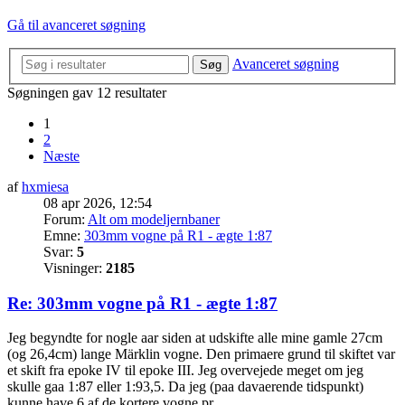
Gå til avanceret søgning
Avanceret søgning
Søg
Søgningen gav 12 resultater
1
2
Næste
af
hxmiesa
08 apr 2026, 12:54
Forum:
Alt om modeljernbaner
Emne:
303mm vogne på R1 - ægte 1:87
Svar:
5
Visninger:
2185
Re: 303mm vogne på R1 - ægte 1:87
Jeg begyndte for nogle aar siden at udskifte alle mine gamle 27cm
(og 26,4cm) lange Märklin vogne. Den primaere grund til skiftet var
et skift fra epoke IV til epoke III. Jeg overvejede meget om jeg
skulle gaa 1:87 eller 1:93,5. Da jeg (paa davaerende tidspunkt)
kunne have 6 af de kortere vogne pr. ...