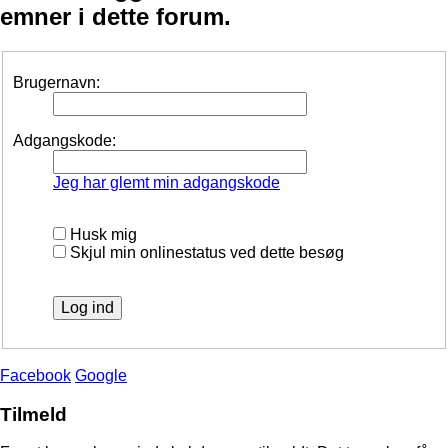
emner i dette forum.
Brugernavn:
Adgangskode:
Jeg har glemt min adgangskode
Husk mig
Skjul min onlinestatus ved dette besøg
Facebook
Google
Tilmeld