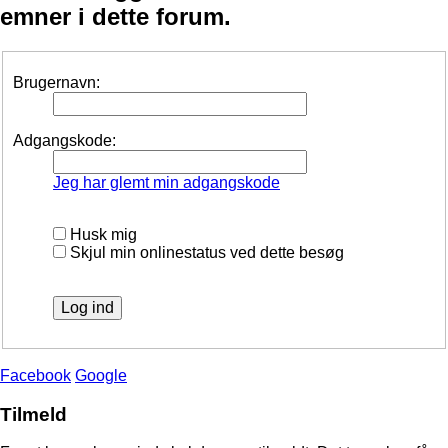
emner i dette forum.
Brugernavn:
Adgangskode:
Jeg har glemt min adgangskode
Husk mig
Skjul min onlinestatus ved dette besøg
Facebook
Google
Tilmeld