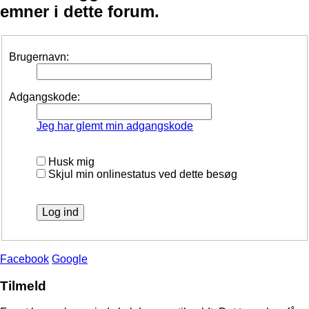
emner i dette forum.
Brugernavn:
Adgangskode:
Jeg har glemt min adgangskode
Husk mig
Skjul min onlinestatus ved dette besøg
Facebook
Google
Tilmeld