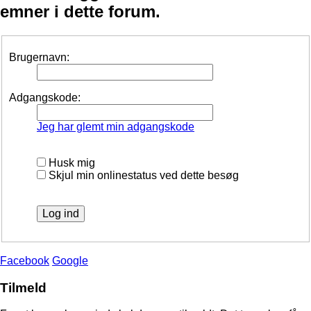
emner i dette forum.
Brugernavn:
Adgangskode:
Jeg har glemt min adgangskode
Husk mig
Skjul min onlinestatus ved dette besøg
Facebook
Google
Tilmeld