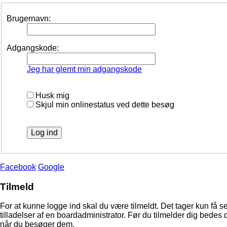
Brugernavn:
Adgangskode:
Jeg har glemt min adgangskode
Husk mig
Skjul min onlinestatus ved dette besøg
Facebook
Google
Tilmeld
For at kunne logge ind skal du være tilmeldt. Det tager kun få s
tilladelser af en boardadministrator. Før du tilmelder dig bedes 
når du besøger dem.