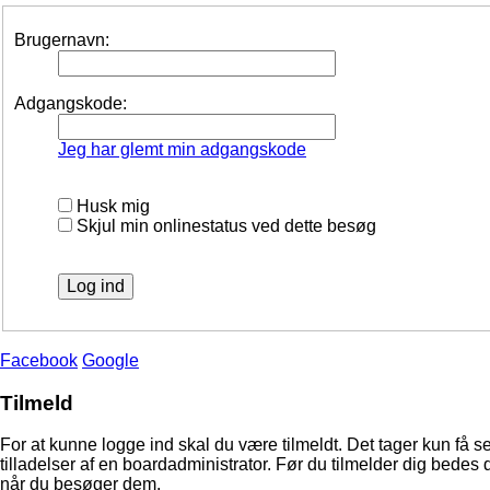
Brugernavn:
Adgangskode:
Jeg har glemt min adgangskode
Husk mig
Skjul min onlinestatus ved dette besøg
Facebook
Google
Tilmeld
For at kunne logge ind skal du være tilmeldt. Det tager kun få s
tilladelser af en boardadministrator. Før du tilmelder dig bedes 
når du besøger dem.