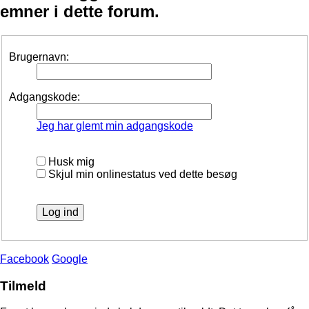
emner i dette forum.
Brugernavn:
Adgangskode:
Jeg har glemt min adgangskode
Husk mig
Skjul min onlinestatus ved dette besøg
Facebook
Google
Tilmeld