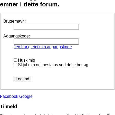
emner i dette forum.
Brugernavn:
Adgangskode:
Jeg har glemt min adgangskode
Husk mig
Skjul min onlinestatus ved dette besøg
Facebook
Google
Tilmeld