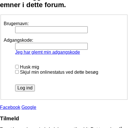
emner i dette forum.
Brugernavn:
Adgangskode:
Jeg har glemt min adgangskode
Husk mig
Skjul min onlinestatus ved dette besøg
Facebook
Google
Tilmeld