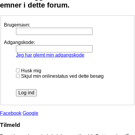
emner i dette forum.
Brugernavn:
Adgangskode:
Jeg har glemt min adgangskode
Husk mig
Skjul min onlinestatus ved dette besøg
Facebook
Google
Tilmeld