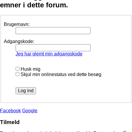
emner i dette forum.
Brugernavn:
Adgangskode:
Jeg har glemt min adgangskode
Husk mig
Skjul min onlinestatus ved dette besøg
Facebook
Google
Tilmeld