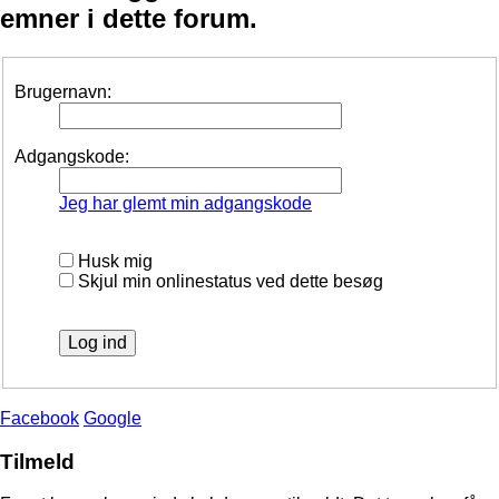
emner i dette forum.
Brugernavn:
Adgangskode:
Jeg har glemt min adgangskode
Husk mig
Skjul min onlinestatus ved dette besøg
Facebook
Google
Tilmeld