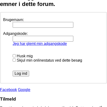
emner i dette forum.
Brugernavn:
Adgangskode:
Jeg har glemt min adgangskode
Husk mig
Skjul min onlinestatus ved dette besøg
Facebook
Google
Tilmeld