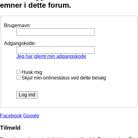
emner i dette forum.
Brugernavn:
Adgangskode:
Jeg har glemt min adgangskode
Husk mig
Skjul min onlinestatus ved dette besøg
Facebook
Google
Tilmeld