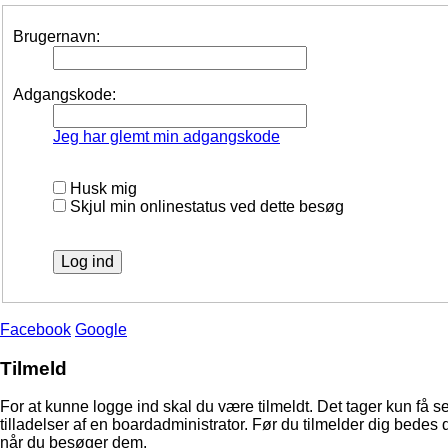
Brugernavn:
Adgangskode:
Jeg har glemt min adgangskode
Husk mig
Skjul min onlinestatus ved dette besøg
Facebook
Google
Tilmeld
For at kunne logge ind skal du være tilmeldt. Det tager kun få s
tilladelser af en boardadministrator. Før du tilmelder dig bedes 
når du besøger dem.