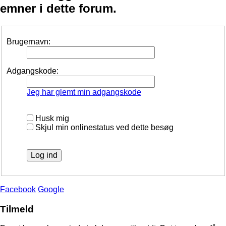
emner i dette forum.
Brugernavn:
Adgangskode:
Jeg har glemt min adgangskode
Husk mig
Skjul min onlinestatus ved dette besøg
Facebook
Google
Tilmeld