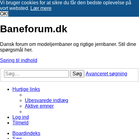
Vi bruger cookies for at sikre du får den bedste oplevelse på
vort websted.
Lær mere
OK!
Baneforum.dk
Dansk forum om modeljernbaner og rigtige jernbaner. Stil dine
spørgsmål her.
Spring til indhold
Søg
Avanceret søgning
Hurtige links
Ubesvarede indlæg
Aktive emner
Log ind
Tilmeld
Boardindeks
Søg