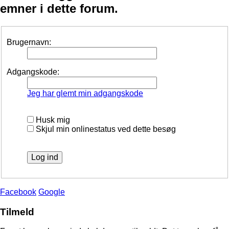
emner i dette forum.
Brugernavn:
Adgangskode:
Jeg har glemt min adgangskode
Husk mig
Skjul min onlinestatus ved dette besøg
Facebook
Google
Tilmeld