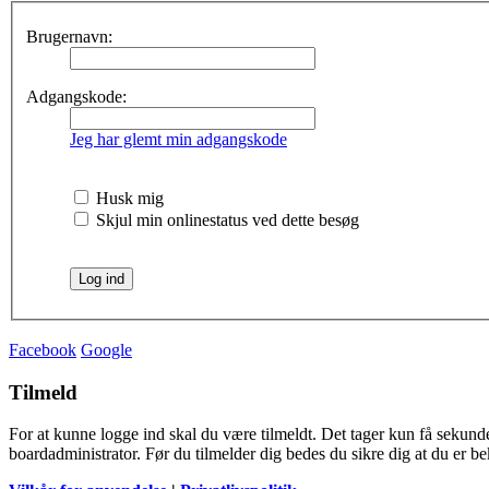
Brugernavn:
Adgangskode:
Jeg har glemt min adgangskode
Husk mig
Skjul min onlinestatus ved dette besøg
Facebook
Google
Tilmeld
For at kunne logge ind skal du være tilmeldt. Det tager kun få sekunder
boardadministrator. Før du tilmelder dig bedes du sikre dig at du er b