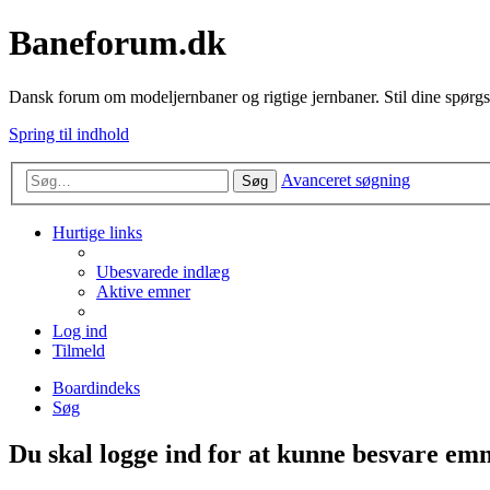
Baneforum.dk
Dansk forum om modeljernbaner og rigtige jernbaner. Stil dine spørgs
Spring til indhold
Avanceret søgning
Søg
Hurtige links
Ubesvarede indlæg
Aktive emner
Log ind
Tilmeld
Boardindeks
Søg
Du skal logge ind for at kunne besvare emn