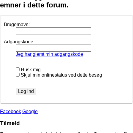
emner i dette forum.
Brugernavn:
Adgangskode:
Jeg har glemt min adgangskode
Husk mig
Skjul min onlinestatus ved dette besøg
Facebook
Google
Tilmeld