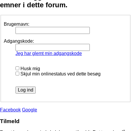
emner i dette forum.
Brugernavn:
Adgangskode:
Jeg har glemt min adgangskode
Husk mig
Skjul min onlinestatus ved dette besøg
Facebook
Google
Tilmeld