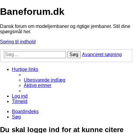
Baneforum.dk
Dansk forum om modeljernbaner og rigtige jernbaner. Stil dine
spørgsmål her.
Spring til indhold
Søg
Avanceret søgning
Hurtige links
Ubesvarede indlæg
Aktive emner
Log ind
Tilmeld
Boardindeks
Søg
Du skal logge ind for at kunne citere