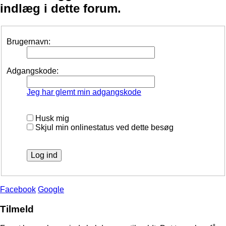
indlæg i dette forum.
Brugernavn:
Adgangskode:
Jeg har glemt min adgangskode
Husk mig
Skjul min onlinestatus ved dette besøg
Facebook
Google
Tilmeld