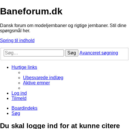
Baneforum.dk
Dansk forum om modeljernbaner og rigtige jernbaner. Stil dine
spørgsmål her.
Spring til indhold
Søg
Avanceret søgning
Hurtige links
Ubesvarede indlæg
Aktive emner
Log ind
Tilmeld
Boardindeks
Søg
Du skal logge ind for at kunne citere