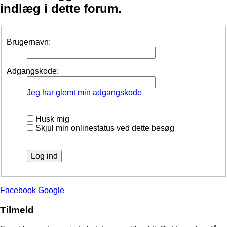
indlæg i dette forum.
Brugernavn:
Adgangskode:
Jeg har glemt min adgangskode
Husk mig
Skjul min onlinestatus ved dette besøg
Facebook
Google
Tilmeld