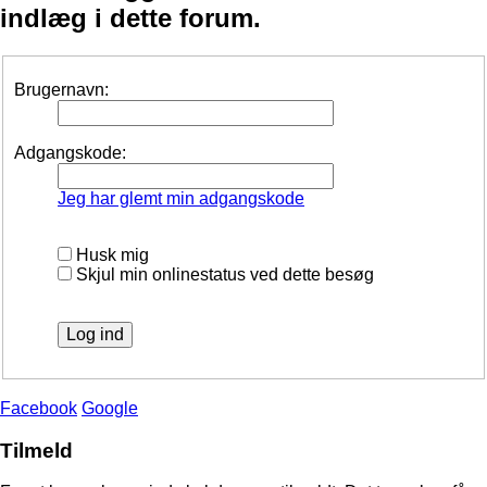
indlæg i dette forum.
Brugernavn:
Adgangskode:
Jeg har glemt min adgangskode
Husk mig
Skjul min onlinestatus ved dette besøg
Facebook
Google
Tilmeld