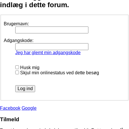
indlæg i dette forum.
Brugernavn:
Adgangskode:
Jeg har glemt min adgangskode
Husk mig
Skjul min onlinestatus ved dette besøg
Facebook
Google
Tilmeld