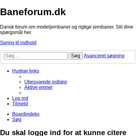
Baneforum.dk
Dansk forum om modeljernbaner og rigtige jernbaner. Stil dine
spørgsmål her.
Spring til indhold
Søg
Avanceret søgning
Hurtige links
Ubesvarede indlæg
Aktive emner
Log ind
Tilmeld
Boardindeks
Søg
Du skal logge ind for at kunne citere