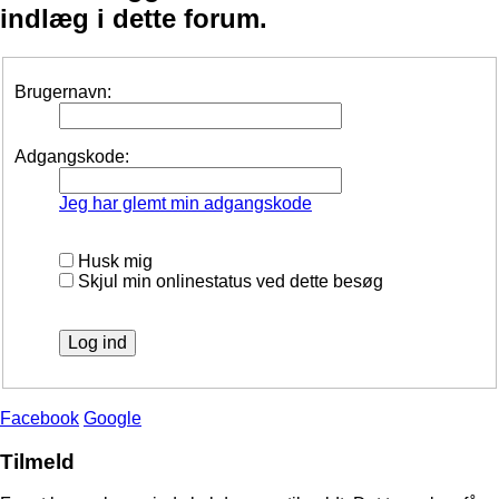
indlæg i dette forum.
Brugernavn:
Adgangskode:
Jeg har glemt min adgangskode
Husk mig
Skjul min onlinestatus ved dette besøg
Facebook
Google
Tilmeld