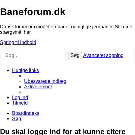
Baneforum.dk
Dansk forum om modeljernbaner og rigtige jernbaner. Stil dine
spørgsmål her.
Spring til indhold
Søg
Avanceret søgning
Hurtige links
Ubesvarede indlæg
Aktive emner
Log ind
Tilmeld
Boardindeks
Søg
Du skal logge ind for at kunne citere