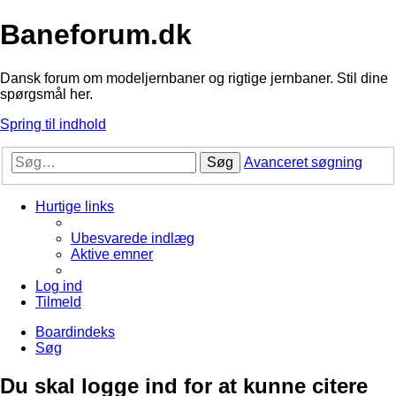
Baneforum.dk
Dansk forum om modeljernbaner og rigtige jernbaner. Stil dine
spørgsmål her.
Spring til indhold
Søg
Avanceret søgning
Hurtige links
Ubesvarede indlæg
Aktive emner
Log ind
Tilmeld
Boardindeks
Søg
Du skal logge ind for at kunne citere