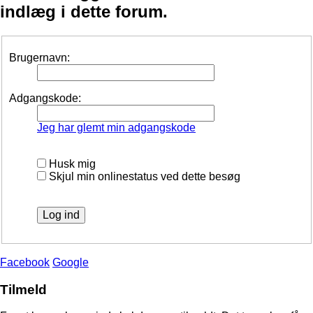
indlæg i dette forum.
Brugernavn:
Adgangskode:
Jeg har glemt min adgangskode
Husk mig
Skjul min onlinestatus ved dette besøg
Facebook
Google
Tilmeld