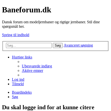
Baneforum.dk
Dansk forum om modeljernbaner og rigtige jernbaner. Stil dine
spørgsmål her.
Spring til indhold
Avanceret søgning
Søg
Hurtige links
Ubesvarede indlæg
Aktive emner
Log ind
Tilmeld
Boardindeks
Søg
Du skal logge ind for at kunne citere