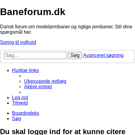
Baneforum.dk
Dansk forum om modeljernbaner og rigtige jernbaner. Stil dine
spørgsmål her.
Spring til indhold
Søg
Avanceret søgning
Hurtige links
Ubesvarede indlæg
Aktive emner
Log ind
Tilmeld
Boardindeks
Søg
Du skal logge ind for at kunne citere