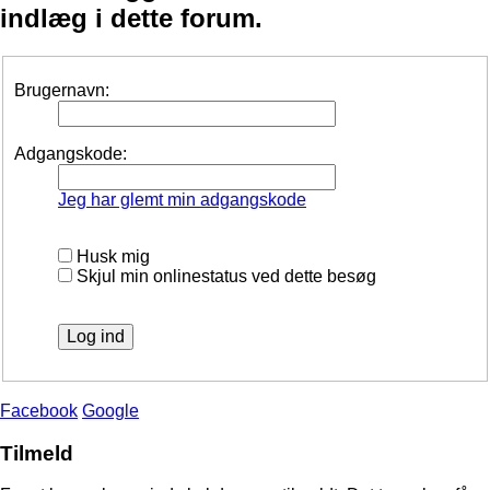
indlæg i dette forum.
Brugernavn:
Adgangskode:
Jeg har glemt min adgangskode
Husk mig
Skjul min onlinestatus ved dette besøg
Facebook
Google
Tilmeld