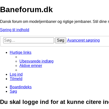
Baneforum.dk
Dansk forum om modeljernbaner og rigtige jernbaner. Stil dine 
Spring til indhold
Søg
Avanceret søgning
Hurtige links
Ubesvarede indlæg
Aktive emner
Log ind
Tilmeld
Boardindeks
Søg
Du skal logge ind for at kunne citere i