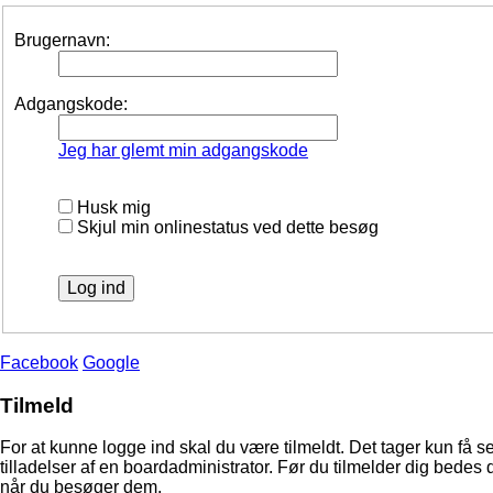
Brugernavn:
Adgangskode:
Jeg har glemt min adgangskode
Husk mig
Skjul min onlinestatus ved dette besøg
Facebook
Google
Tilmeld
For at kunne logge ind skal du være tilmeldt. Det tager kun få s
tilladelser af en boardadministrator. Før du tilmelder dig bedes 
når du besøger dem.