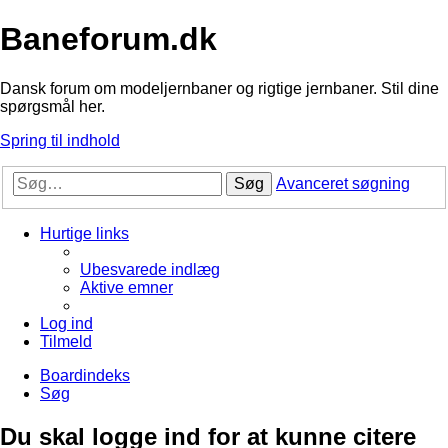
Baneforum.dk
Dansk forum om modeljernbaner og rigtige jernbaner. Stil dine
spørgsmål her.
Spring til indhold
Søg
Avanceret søgning
Hurtige links
Ubesvarede indlæg
Aktive emner
Log ind
Tilmeld
Boardindeks
Søg
Du skal logge ind for at kunne citere