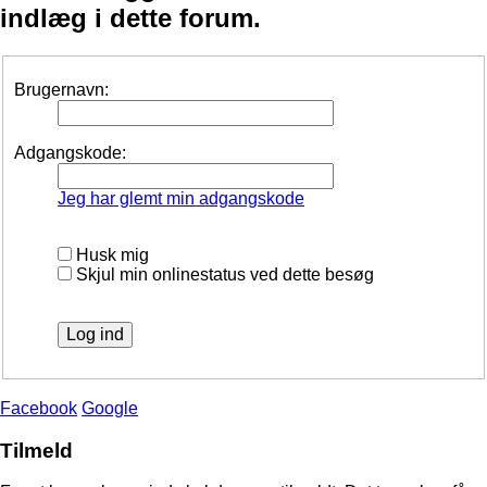
indlæg i dette forum.
Brugernavn:
Adgangskode:
Jeg har glemt min adgangskode
Husk mig
Skjul min onlinestatus ved dette besøg
Facebook
Google
Tilmeld