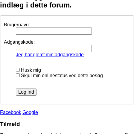
indlæg i dette forum.
Brugernavn:
Adgangskode:
Jeg har glemt min adgangskode
Husk mig
Skjul min onlinestatus ved dette besøg
Facebook
Google
Tilmeld