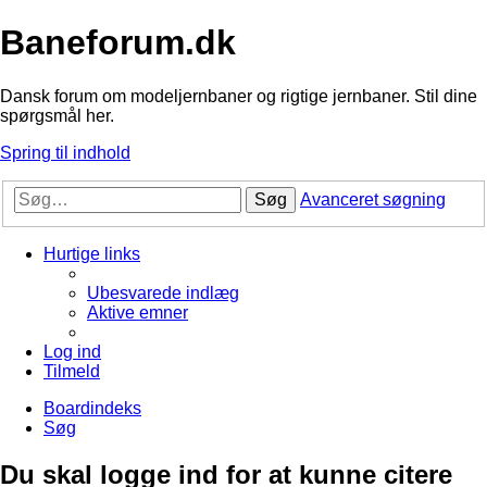
Baneforum.dk
Dansk forum om modeljernbaner og rigtige jernbaner. Stil dine
spørgsmål her.
Spring til indhold
Søg
Avanceret søgning
Hurtige links
Ubesvarede indlæg
Aktive emner
Log ind
Tilmeld
Boardindeks
Søg
Du skal logge ind for at kunne citere