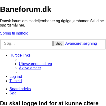
Baneforum.dk
Dansk forum om modeljernbaner og rigtige jernbaner. Stil dine
spørgsmål her.
Spring til indhold
Søg
Avanceret søgning
Hurtige links
Ubesvarede indlæg
Aktive emner
Log ind
Tilmeld
Boardindeks
Søg
Du skal logge ind for at kunne citere