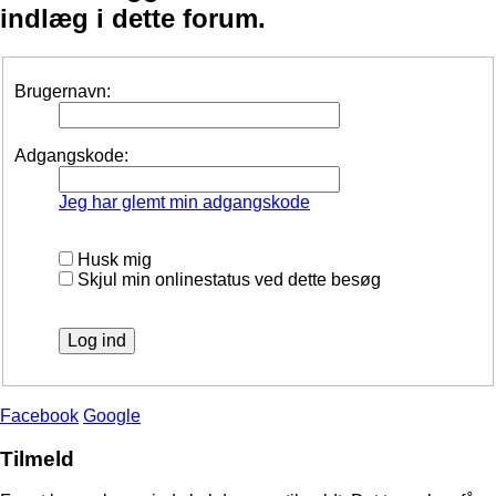
indlæg i dette forum.
Brugernavn:
Adgangskode:
Jeg har glemt min adgangskode
Husk mig
Skjul min onlinestatus ved dette besøg
Facebook
Google
Tilmeld