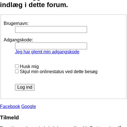
indlæg i dette forum.
Brugernavn:
Adgangskode:
Jeg har glemt min adgangskode
Husk mig
Skjul min onlinestatus ved dette besøg
Facebook
Google
Tilmeld