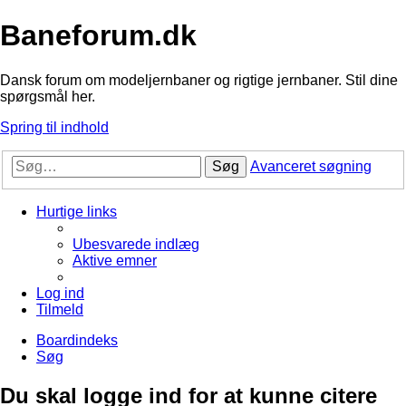
Baneforum.dk
Dansk forum om modeljernbaner og rigtige jernbaner. Stil dine
spørgsmål her.
Spring til indhold
Søg
Avanceret søgning
Hurtige links
Ubesvarede indlæg
Aktive emner
Log ind
Tilmeld
Boardindeks
Søg
Du skal logge ind for at kunne citere