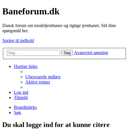
Baneforum.dk
Dansk forum om modeljernbaner og rigtige jernbaner. Stil dine
spørgsmål her.
Spring til indhold
Avanceret søgning
Søg
Hurtige links
Ubesvarede indlæg
Aktive emner
Log ind
Tilmeld
Boardindeks
Søg
Du skal logge ind for at kunne citere