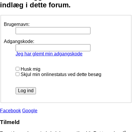
indlæg i dette forum.
Brugernavn:
Adgangskode:
Jeg har glemt min adgangskode
Husk mig
Skjul min onlinestatus ved dette besøg
Facebook
Google
Tilmeld