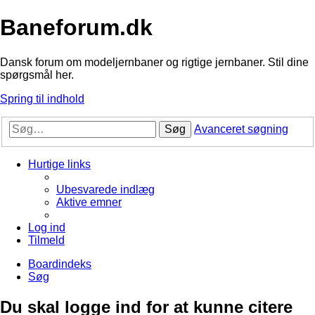
Baneforum.dk
Dansk forum om modeljernbaner og rigtige jernbaner. Stil dine
spørgsmål her.
Spring til indhold
Søg
Avanceret søgning
Hurtige links
Ubesvarede indlæg
Aktive emner
Log ind
Tilmeld
Boardindeks
Søg
Du skal logge ind for at kunne citere