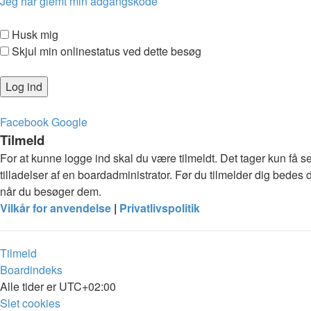
Jeg har glemt min adgangskode
Husk mig
Skjul min onlinestatus ved dette besøg
Facebook
Google
Tilmeld
For at kunne logge ind skal du være tilmeldt. Det tager kun få s
tilladelser af en boardadministrator. Før du tilmelder dig bedes 
når du besøger dem.
Vilkår for anvendelse
|
Privatlivspolitik
Tilmeld
Boardindeks
Alle tider er
UTC+02:00
Slet cookies