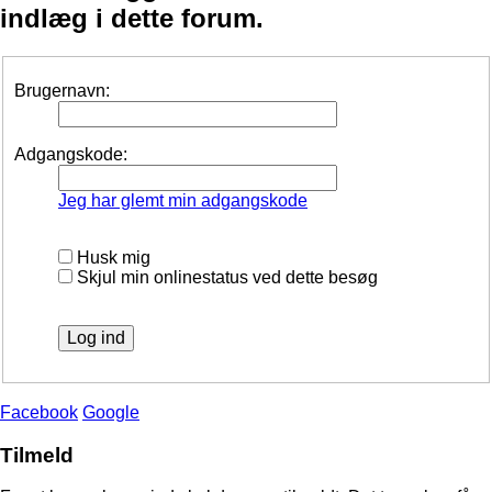
indlæg i dette forum.
Brugernavn:
Adgangskode:
Jeg har glemt min adgangskode
Husk mig
Skjul min onlinestatus ved dette besøg
Facebook
Google
Tilmeld