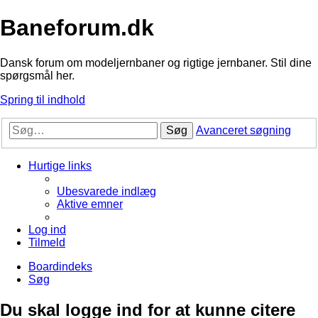
Baneforum.dk
Dansk forum om modeljernbaner og rigtige jernbaner. Stil dine
spørgsmål her.
Spring til indhold
Søg
Avanceret søgning
Hurtige links
Ubesvarede indlæg
Aktive emner
Log ind
Tilmeld
Boardindeks
Søg
Du skal logge ind for at kunne citere