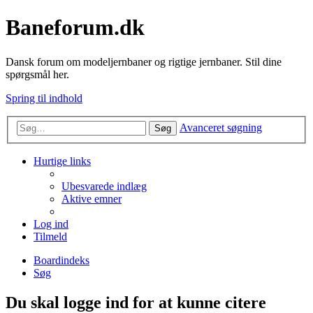
Baneforum.dk
Dansk forum om modeljernbaner og rigtige jernbaner. Stil dine
spørgsmål her.
Spring til indhold
Avanceret søgning
Søg
Hurtige links
Ubesvarede indlæg
Aktive emner
Log ind
Tilmeld
Boardindeks
Søg
Du skal logge ind for at kunne citere