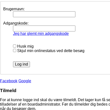
Brugernavn:
Adgangskode:
Jeg har glemt min adgangskode
Husk mig
Skjul min onlinestatus ved dette besøg
Facebook
Google
Tilmeld
For at kunne logge ind skal du være tilmeldt. Det tager kun få s
tilladelser af en boardadministrator. Før du tilmelder dig bedes 
når du besøger dem.