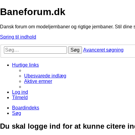
Baneforum.dk
Dansk forum om modeljernbaner og rigtige jernbaner. Stil dine 
Spring til indhold
Søg
Avanceret søgning
Hurtige links
Ubesvarede indlæg
Aktive emner
Log ind
Tilmeld
Boardindeks
Søg
Du skal logge ind for at kunne citere i