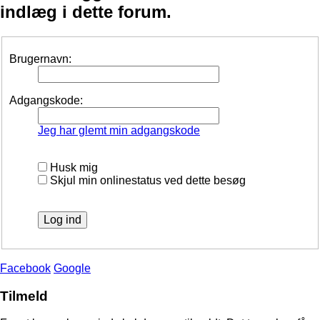
indlæg i dette forum.
Brugernavn:
Adgangskode:
Jeg har glemt min adgangskode
Husk mig
Skjul min onlinestatus ved dette besøg
Facebook
Google
Tilmeld