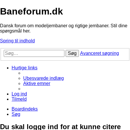
Baneforum.dk
Dansk forum om modeljernbaner og rigtige jernbaner. Stil dine
spørgsmål her.
Spring til indhold
Søg
Avanceret søgning
Hurtige links
Ubesvarede indlæg
Aktive emner
Log ind
Tilmeld
Boardindeks
Søg
Du skal logge ind for at kunne citere