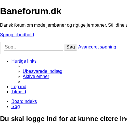
Baneforum.dk
Dansk forum om modeljernbaner og rigtige jernbaner. Stil dine 
Spring til indhold
Søg
Avanceret søgning
Hurtige links
Ubesvarede indlæg
Aktive emner
Log ind
Tilmeld
Boardindeks
Søg
Du skal logge ind for at kunne citere i