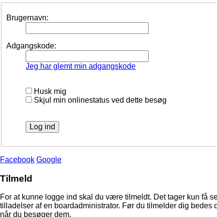
Brugernavn:
Adgangskode:
Jeg har glemt min adgangskode
Husk mig
Skjul min onlinestatus ved dette besøg
Facebook
Google
Tilmeld
For at kunne logge ind skal du være tilmeldt. Det tager kun få s
tilladelser af en boardadministrator. Før du tilmelder dig bedes 
når du besøger dem.