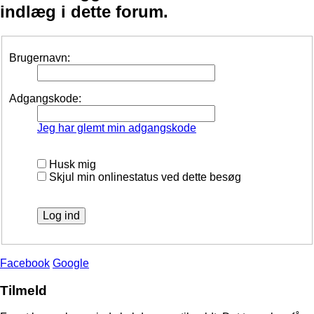
indlæg i dette forum.
Brugernavn:
Adgangskode:
Jeg har glemt min adgangskode
Husk mig
Skjul min onlinestatus ved dette besøg
Facebook
Google
Tilmeld