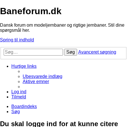
Baneforum.dk
Dansk forum om modeljernbaner og rigtige jernbaner. Stil dine
spørgsmål her.
Spring til indhold
Søg
Avanceret søgning
Hurtige links
Ubesvarede indlæg
Aktive emner
Log ind
Tilmeld
Boardindeks
Søg
Du skal logge ind for at kunne citere