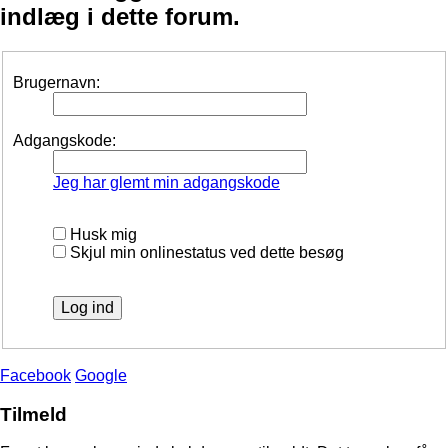
indlæg i dette forum.
Brugernavn:
Adgangskode:
Jeg har glemt min adgangskode
Husk mig
Skjul min onlinestatus ved dette besøg
Facebook
Google
Tilmeld