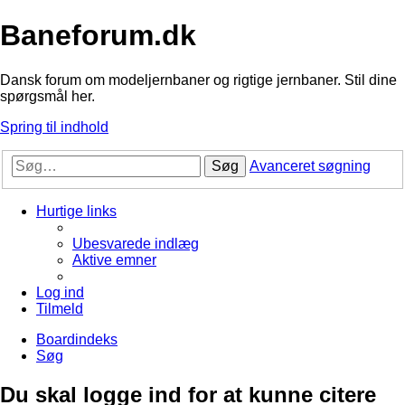
Baneforum.dk
Dansk forum om modeljernbaner og rigtige jernbaner. Stil dine
spørgsmål her.
Spring til indhold
Søg
Avanceret søgning
Hurtige links
Ubesvarede indlæg
Aktive emner
Log ind
Tilmeld
Boardindeks
Søg
Du skal logge ind for at kunne citere