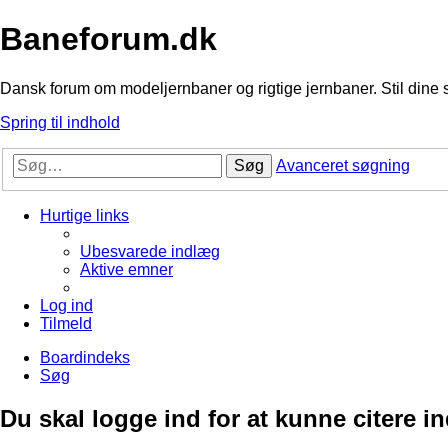
Baneforum.dk
Dansk forum om modeljernbaner og rigtige jernbaner. Stil dine 
Spring til indhold
Søg
Avanceret søgning
Hurtige links
Ubesvarede indlæg
Aktive emner
Log ind
Tilmeld
Boardindeks
Søg
Du skal logge ind for at kunne citere i