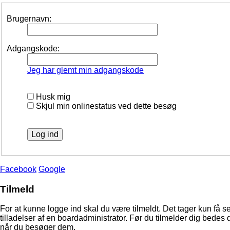
Brugernavn:
Adgangskode:
Jeg har glemt min adgangskode
Husk mig
Skjul min onlinestatus ved dette besøg
Facebook
Google
Tilmeld
For at kunne logge ind skal du være tilmeldt. Det tager kun få s
tilladelser af en boardadministrator. Før du tilmelder dig bedes 
når du besøger dem.