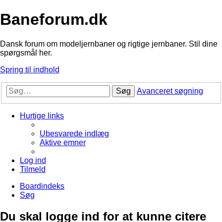
Baneforum.dk
Dansk forum om modeljernbaner og rigtige jernbaner. Stil dine
spørgsmål her.
Spring til indhold
Søg
Avanceret søgning
Hurtige links
Ubesvarede indlæg
Aktive emner
Log ind
Tilmeld
Boardindeks
Søg
Du skal logge ind for at kunne citere