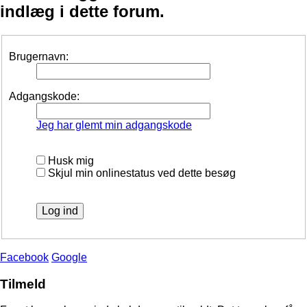
indlæg i dette forum.
Brugernavn:
Adgangskode:
Jeg har glemt min adgangskode
Husk mig
Skjul min onlinestatus ved dette besøg
Facebook
Google
Tilmeld